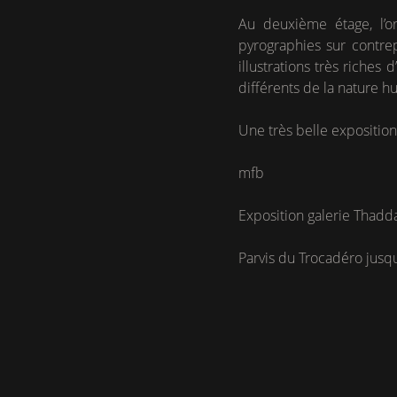
Au deuxième étage, l’o
pyrographies sur contrep
illustrations très riches
différents de la nature h
Une très belle expositio
mfb
Exposition galerie Thad
Parvis du Trocadéro jus