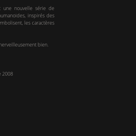
t une nouvelle série de
 humanoïdes, inspirés des
ymbolisent, les caractères
 merveilleusement bien.
e 2008