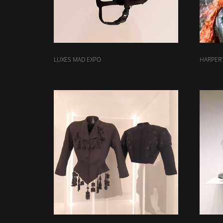
LUXES MAD EXPO
HARPER’