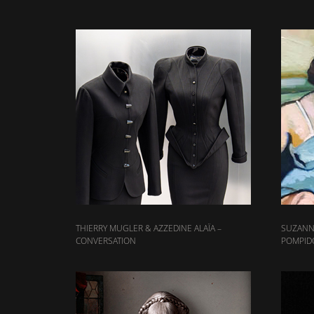
THIERRY MUGLER & AZZEDINE ALAÏA –
SUZANN
CONVERSATION
POMPID