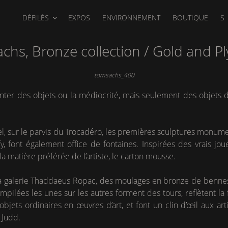
DÉFILÉS
EXPOS
ENVIRONNEMENT
BOUTIQUE
S
chs, Bronze collection / Gold and P
tomsachs_400
nter des objets ou la médiocrité, mais seulement des objets 
ffel, sur le parvis du Trocadéro, les premières sculptures mon
fy, font également office de fontaines. Inspirées des vrais jou
a matière préférée de l’artiste, le carton mousse.
 galerie Thaddaeus Ropac, des moulages en bronze de bennes 
pilées les unes sur les autres forment des tours, reflètent la
objets ordinaires en œuvres d’art, et font un clin d’œil aux art
 Judd.