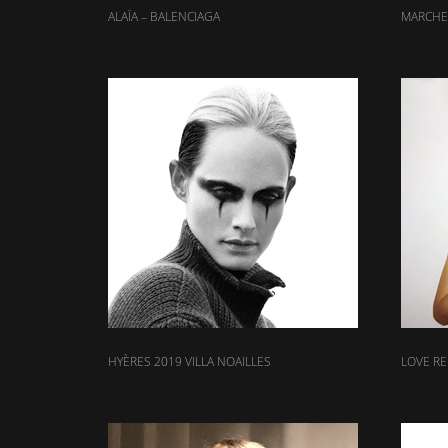
ALAÏA – BALENCIAGA
MARCHE
HYÈRES 2019 VILLA NOAILLES
LOVE R