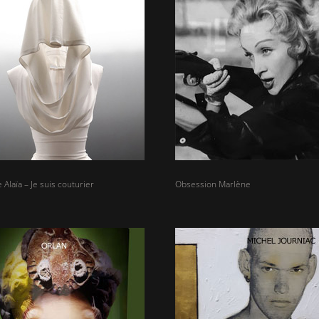
Alaïa – Je suis couturier
Obsession Marlène