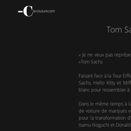
Aller
au
contenu
principal
Tom Sa
« Je ne veux pas représe
»Tom Sachs
Faisant face à la Tour Ei
Sachs, Hello Kitty et Mif
blanc pour ressembler à l
Dans le même temps à la
de voiture de marques em
pour la transformation d’
Isamu Noguchi et Donald