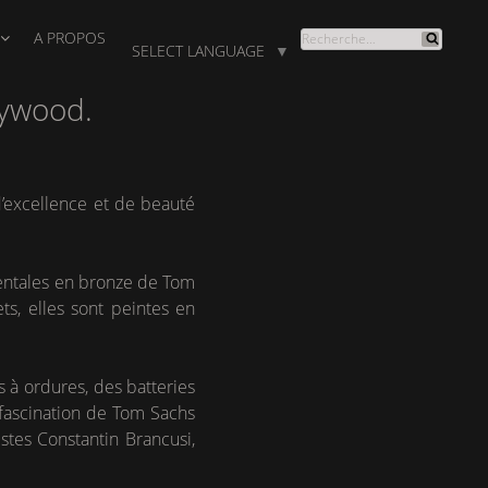
A PROPOS
RECHERCHE
SELECT LANGUAGE
▼
Recherche
POUR
:
lywood.
d’excellence et de beauté
umentales en bronze de Tom
ets, elles sont peintes en
à ordures, des batteries
 fascination de Tom Sachs
istes Constantin Brancusi,