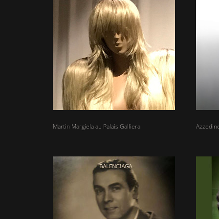
Martin Margiela au Palais Galliera
Azzedine 