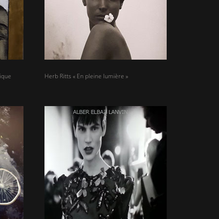
hique
Herb Ritts « En pleine lumière »