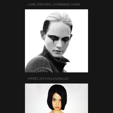
« KARL FOR EVER » L’HOMMAGE À KARL
HYÈRES 2019 VILLA NOAILLES