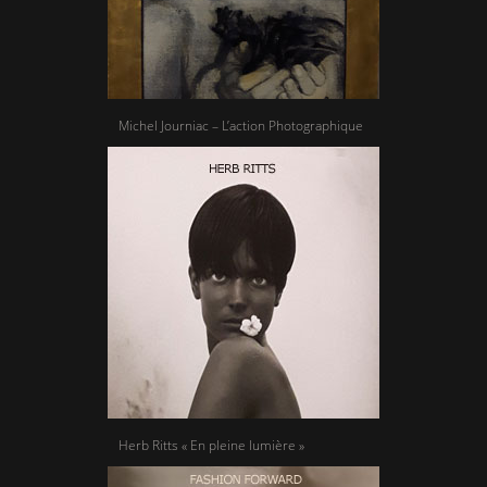
Michel Journiac – L’action Photographique
Herb Ritts « En pleine lumière »