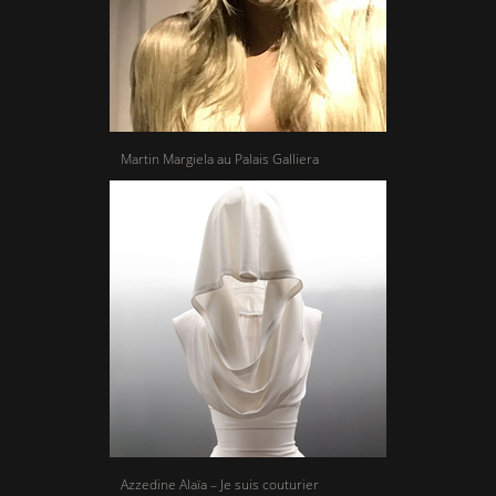
Martin Margiela au Palais Galliera
Azzedine Alaïa – Je suis couturier