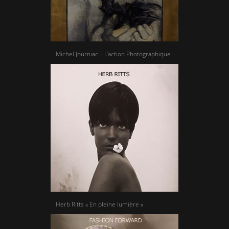
Michel Journiac – L’action Photographique
Herb Ritts « En pleine lumière »