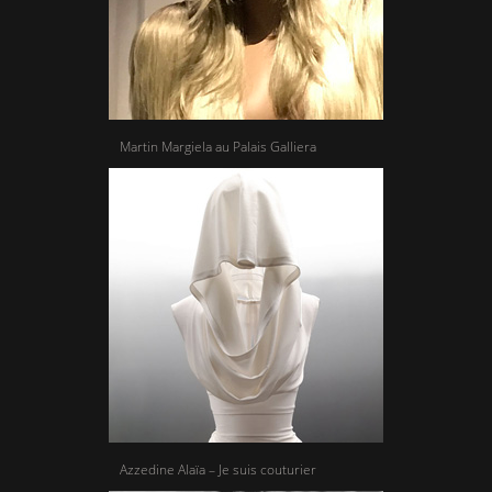
Martin Margiela au Palais Galliera
Azzedine Alaïa – Je suis couturier