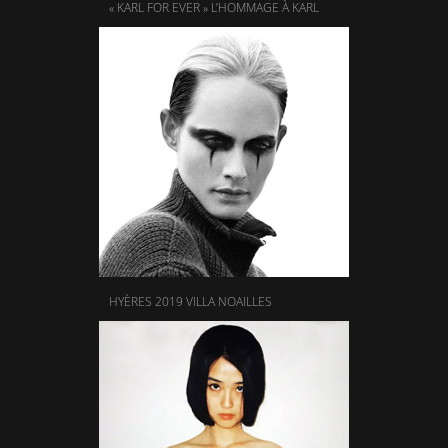
« KARL FOR EVER » L’HOMMAGE À KARL
HYÈRES 2019 VILLA NOAILLES