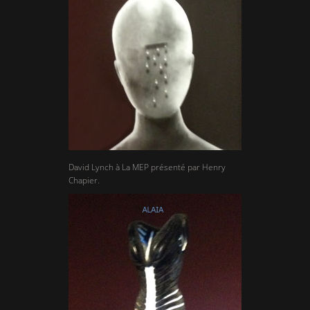
David Lynch à La MEP présenté par Henry
Chapier.