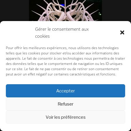
Gérer le consentement aux
cookies
Pour offrir les meilleures expériences, nous utilisons des technologies
telles que les cookies pour stocker et/ou accéder aux informations des
appareils. Le fait de consentir à ces technologies nous permettra de traiter
des données telles que le comportement de navigation ou les ID uniques
sur ce site. Le fait de ne pas consentir ou de retirer son consentement
3D Print Show à Paris, une incroyable
peut avoir un effet négatif sur certaines caractéristiques et fonctions.
communauté mondiale.
Accepter
Refuser
Voir les préférences