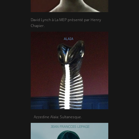
David Lynch à La MEP présenté par Henry
Chapier.
Azzedine Alaïa: Sultanesque.