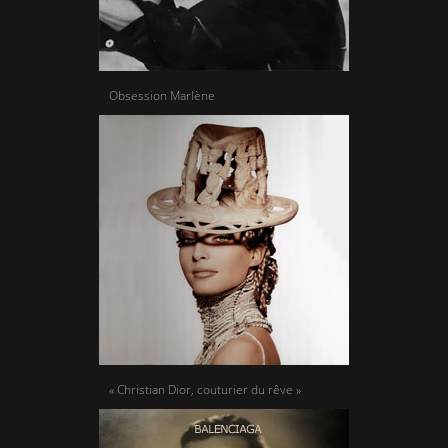
Obsession Marlène
« Christian Dior, couturier du rêve »