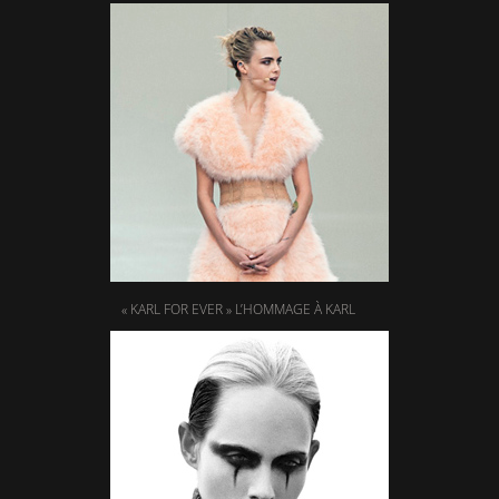
« KARL FOR EVER » L’HOMMAGE À KARL