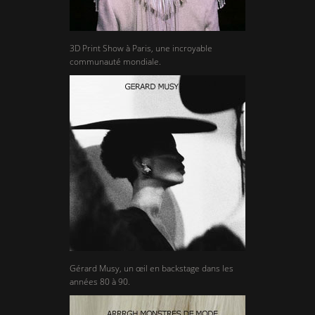
3D Print Show à Paris, une incroyable
communauté mondiale.
Gérard Musy, un œil en backstage dans les
années 80 à 90.