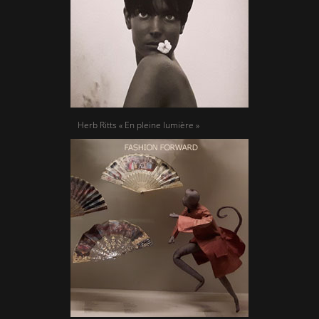
Herb Ritts « En pleine lumière »