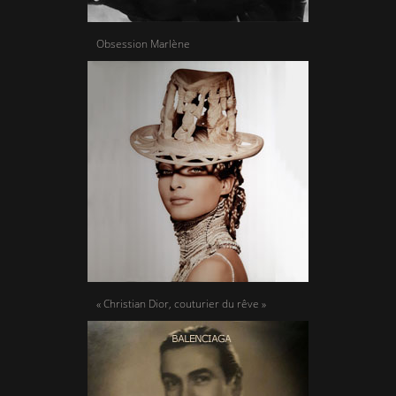
Obsession Marlène
« Christian Dior, couturier du rêve »