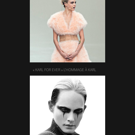
« KARL FOR EVER » L’HOMMAGE À KARL