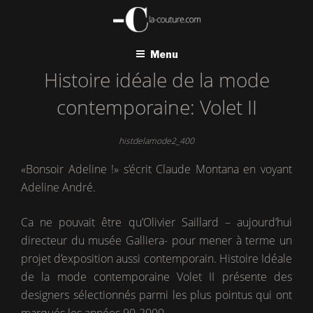
Aller
au
contenu
principal
Menu
Histoire idéale de la mode
contemporaine: Volet II
histdelamode2_400
«Bonsoir Adeline !» s’écrit Claude Montana en voyant
Adeline André.
Ca ne pouvait être qu’Olivier Saillard – aujourd’hui
directeur du musée Galliera- pour mener à terme un
projet d’exposition aussi contemporain. Histoire Idéale
de la mode contemporaine Volet II présente des
designers sélectionnés parmi les plus pointus qui ont
marqués les années 90-2000.