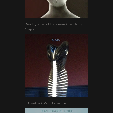
David Lynch à La MEP présenté par Henry
Chapier.
Azzedine Alaïa: Sultanesque.