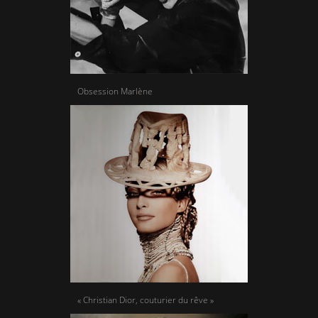
Obsession Marlène
« Christian Dior, couturier du rêve »