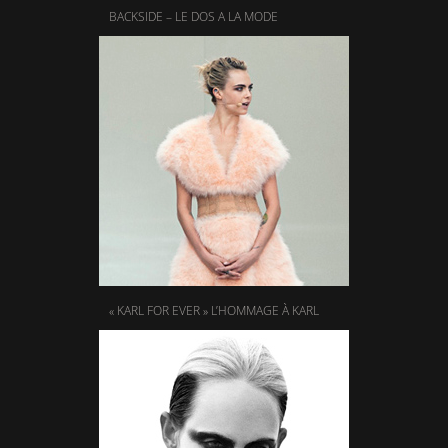
BACKSIDE – LE DOS A LA MODE
« KARL FOR EVER » L’HOMMAGE À KARL