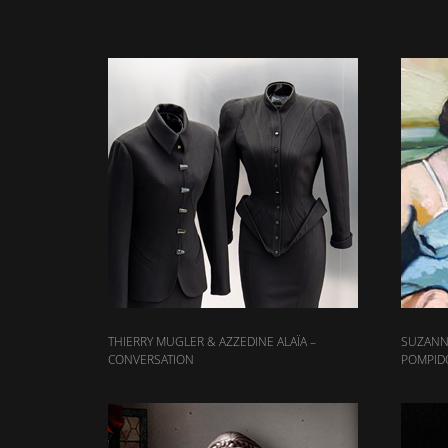
THIERRY MUGLER & AZZEDINE ALAÏA –
SUZANN
CONVERSATION
POMPID