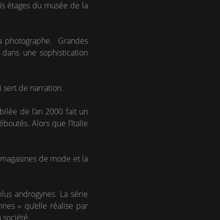
rois étages du musée de la
e la photographe. Grandes
 dans une sophistication
i sert de narration.
bilée de l’an 2000 fait un
boutés. Alors que l’Italie
 magasines de mode et la
plus androgynes. La série
nes » qu’elle réalise par
 société.