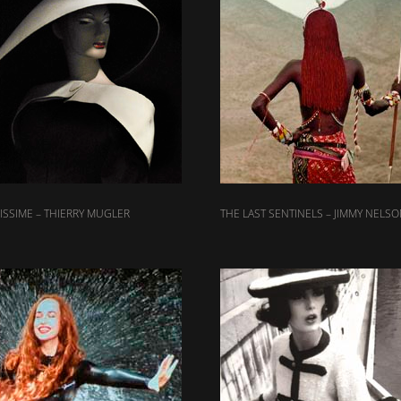
SSIME – THIERRY MUGLER
THE LAST SENTINELS – JIMMY NELS