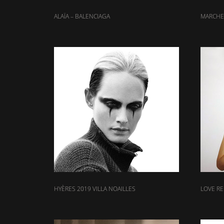
ALAÏA – BALENCIAGA
MARCHE
HYÈRES 2019 VILLA NOAILLES
LOVE R