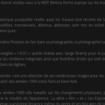
est donné rendez-vous à la MEP. Bettina Reims expose sur les t
assique puisqu’elle révèle aussi les travaux tout récents d
odèles, transsexuels, détenus, abbesses, sont mis en scène
tion pure.
nsère l’histoire de l’art dans sa photographie, la photographie lu
vangiles « I.N.R.I » qu’elle réalise avec Serge Bramly pour le ju
les chrétiens intégristes ainsi que l’extrême droite qui sont dé
dans les églises.
donnée » est une sélection de ses nombreuses images pour les
artir des années 1990 entre Paris et New-York.
s années 1980 elle travaille sur les changements physiques, 
e le trouble de l’apparence. La série « Kim » et « Les Espion
arlow questionne l’essence même du genre et les blocages de la