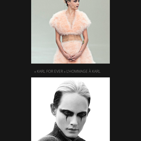
« KARL FOR EVER » L’HOMMAGE À KARL