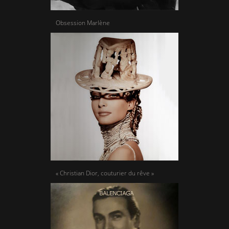
Obsession Marlène
« Christian Dior, couturier du rêve »