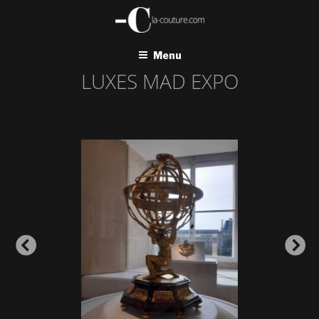
Aller
au
contenu
principal
Menu
LUXES MAD EXPO