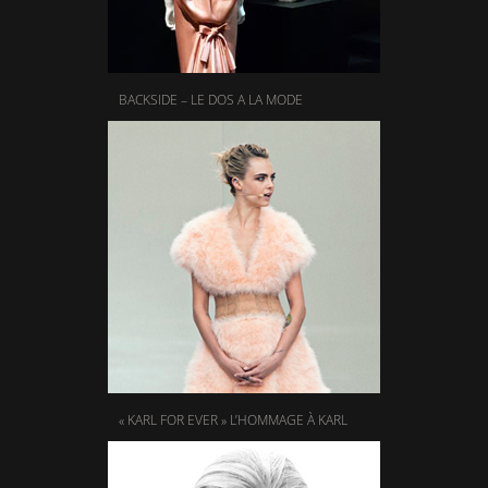
BACKSIDE – LE DOS A LA MODE
« KARL FOR EVER » L’HOMMAGE À KARL