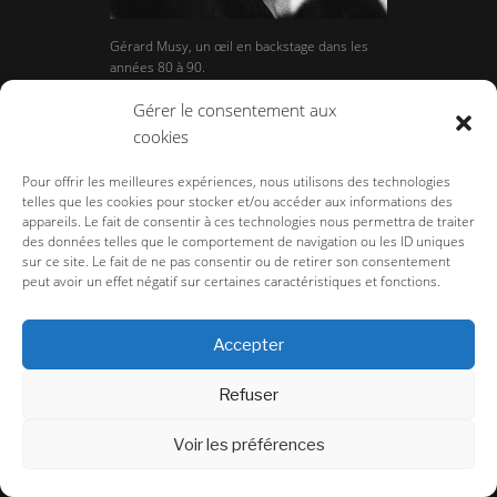
Gérard Musy, un œil en backstage dans les
années 80 à 90.
Gérer le consentement aux
cookies
Pour offrir les meilleures expériences, nous utilisons des technologies
telles que les cookies pour stocker et/ou accéder aux informations des
appareils. Le fait de consentir à ces technologies nous permettra de traiter
des données telles que le comportement de navigation ou les ID uniques
sur ce site. Le fait de ne pas consentir ou de retirer son consentement
peut avoir un effet négatif sur certaines caractéristiques et fonctions.
Accepter
Arrrgh ! Monstres de mode
Refuser
Voir les préférences