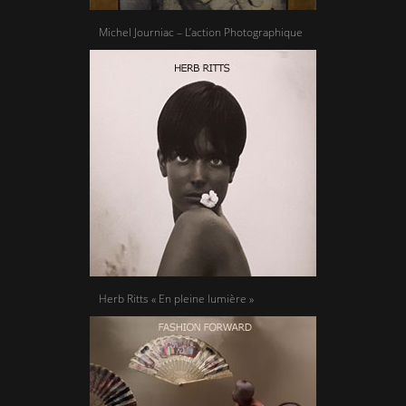
Michel Journiac – L’action Photographique
Herb Ritts « En pleine lumière »