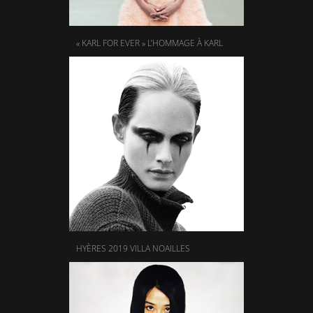
« KARL FOR EVER » L’HOMMAGE À KARL
HYÈRES 2019 VILLA NOAILLES