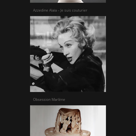
Azzedine Alaïa – Je suis couturier
Obsession Marlène