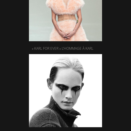
« KARL FOR EVER » L’HOMMAGE À KARL