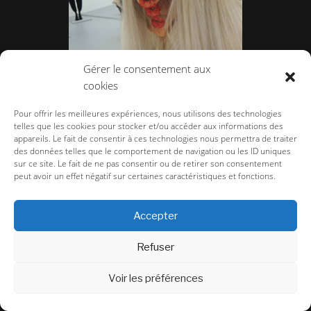
Gérer le consentement aux
cookies
Arrrgh ! Monstres de mode
Pour offrir les meilleures expériences, nous utilisons des technologies
telles que les cookies pour stocker et/ou accéder aux informations des
appareils. Le fait de consentir à ces technologies nous permettra de traiter
des données telles que le comportement de navigation ou les ID uniques
sur ce site. Le fait de ne pas consentir ou de retirer son consentement
peut avoir un effet négatif sur certaines caractéristiques et fonctions.
Accepter
Refuser
Voir les préférences
Body Language au Centre Culturel Suisse