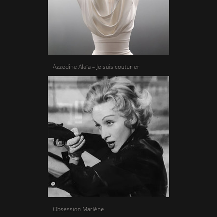
Azzedine Alaïa – Je suis couturier
Obsession Marlène