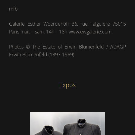
mfb
Galerie Esther Woerdehoff 36, rue Falguière 75015
Paris mar. – sam. 14h – 18h
www.ewgalerie.com
Photos © The Estate of Erwin Blumenfeld / ADAGP
Erwin Blumenfeld (1897-1969)
Expos