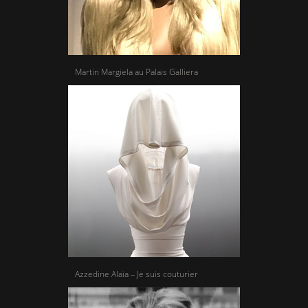
Martin Margiela au Palais Galliera
Azzedine Alaïa – Je suis couturier