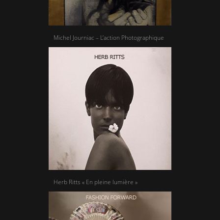
Michel Journiac – L’action Photographique
Herb Ritts « En pleine lumière »