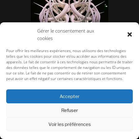
Gérer le consentement aux
cookies
Pour offrir les meilleures expériences, nous utilisons des technologies
telles que les cookies pour stocker et/ou accéder aux informations des
appareils. Le fait de consentir à ces technologies nous permettra de traiter
3D Print Show à Paris, une incroyable
des données telles que le comportement de navigation ou les ID uniques
sur ce site. Le fait de ne pas consentir ou de retirer son consentement
communauté mondiale.
peut avoir un effet négatif sur certaines caractéristiques et fonctions.
Accepter
Refuser
Voir les préférences