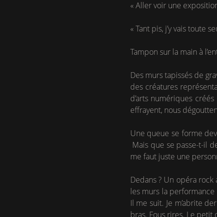
« Aller voir une expositio
« Tant pis, j’y vais toute se
Tampon sur la main à l’en
Des murs tapissés de gravu
des créatures représentan
d’arts numériques créés 
effrayent, nous dégoutten
Une queue se forme devant
Mais que se passe-t-il der
me faut juste une personne
Dedans ? Un opéra rock a
les murs la performance e
Il me suit. Je m’abrite d
bras. Fous rires. Le petit