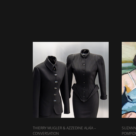
THIERRY MUGLER & AZZEDINE ALAÏA –
SUZANN
CONVERSATION
POMPID