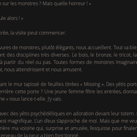
n sur les monstres ? Mais quelle horreur ! »
ule alors ! »
trée, la visite peut commencer.
res de monstres, plutôt élégants, nous accueillent. Tout va bien
t des disciplines très diverses. Le bois, le bronze, le tricot, l
à partir du réel ou pas. Toutes formes de monstres imaginaire
t, nous attendrissent et nous amusent.
 le mur tapissé de feuilles titrées « Missing ». Des yétis port
rière cette porte ? Une jeune femme filtre les entrées, donnant 
 » nous lance-t-elle. J’y vais.
vec des yétis psychédéliques en adoration devant leur totem.
st magnifique. L’un d’eux s’approche de moi. Mais que me veut-il
errière ma voisine qui, surprise et amusée, l’esquisse pour fina
 cerveau de la peur a bien fonctionné.