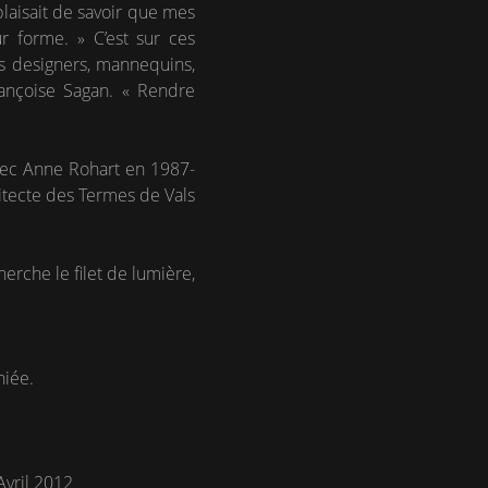
plaisait de savoir que mes
 forme. » C’est sur ces
s designers, mannequins,
rançoise Sagan. « Rendre
avec Anne Rohart en 1987-
hitecte des Termes de Vals
erche le filet de lumière,
hiée.
Avril 2012