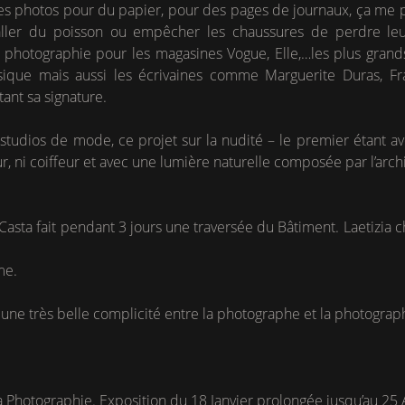
e les photos pour du papier, pour des pages de journaux, ça me 
ller du poisson ou empêcher les chaussures de perdre leur
hotographie pour les magasines Vogue, Elle,…les plus grand
usique mais aussi les écrivaines comme Marguerite Duras, F
ant sa signature.
es studios de mode, ce projet sur la nudité – le premier étant 
ur, ni coiffeur et avec une lumière naturelle composée par l’arc
sta fait pendant 3 jours une traversée du Bâtiment. Laetizia ch
me.
une très belle complicité entre la photographe et la photograp
Photographie. Exposition du 18 Janvier prolongée jusqu’au 25 