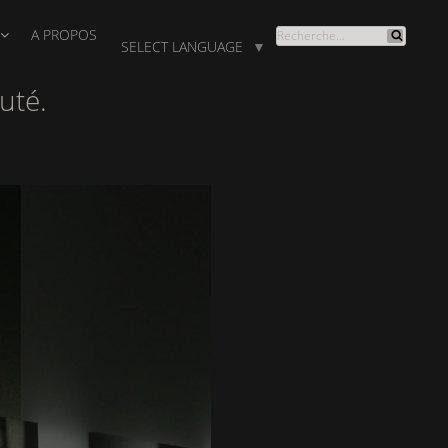
A PROPOS
RECHERCHE
SELECT LANGUAGE
▼
Recherche
POUR
:
uté.