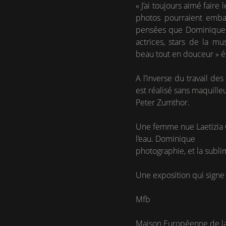
« J’ai toujours aimé fair
photos pourraient emba
pensées que Dominique p
actrices, stars de la m
beau tout en douceur » ét
A l’inverse du travail d
est réalisé sans maquille
Peter Zumthor.
Une femme nue Laetizia Ca
l’eau. Dominique
photographie, et la subli
Une exposition qui signe 
Mfb
Maison Européenne de la 