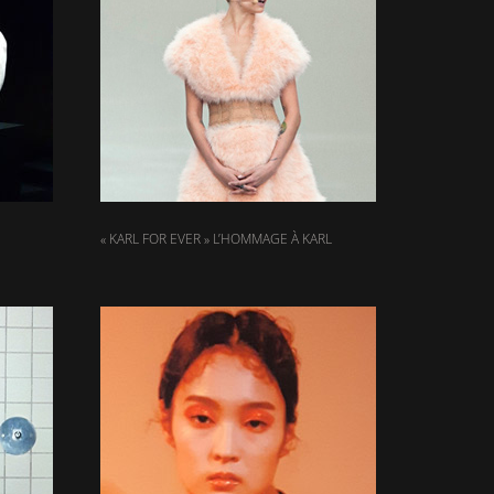
« KARL FOR EVER » L’HOMMAGE À KARL