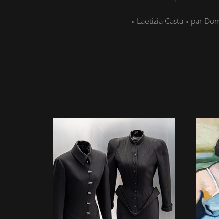
« Laetizia Casta » par Do