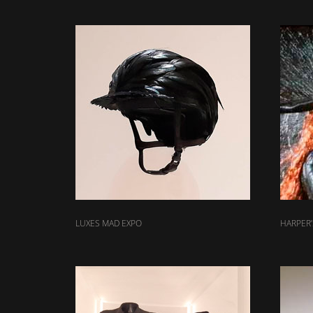
LUXES MAD EXPO
HARPER’